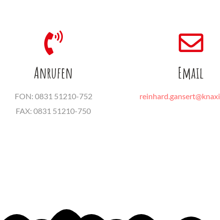
Anrufen
Email
FON: 0831 51210-752
reinhard.gansert@knax
FAX: 0831 51210-750